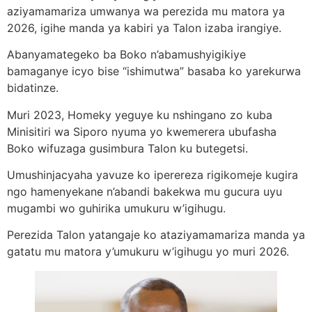
aziyamamariza umwanya wa perezida mu matora ya
2026, igihe manda ya kabiri ya Talon izaba irangiye.
Abanyamategeko ba Boko n’abamushyigikiye
bamaganye icyo bise “ishimutwa” basaba ko yarekurwa
bidatinze.
Muri 2023, Homeky yeguye ku nshingano zo kuba
Minisitiri wa Siporo nyuma yo kwemerera ubufasha
Boko wifuzaga gusimbura Talon ku butegetsi.
Umushinjacyaha yavuze ko iperereza rigikomeje kugira
ngo hamenyekane n’abandi bakekwa mu gucura uyu
mugambi wo guhirika umukuru w’igihugu.
Perezida Talon yatangaje ko ataziyamamariza manda ya
gatatu mu matora y’umukuru w’igihugu yo muri 2026.