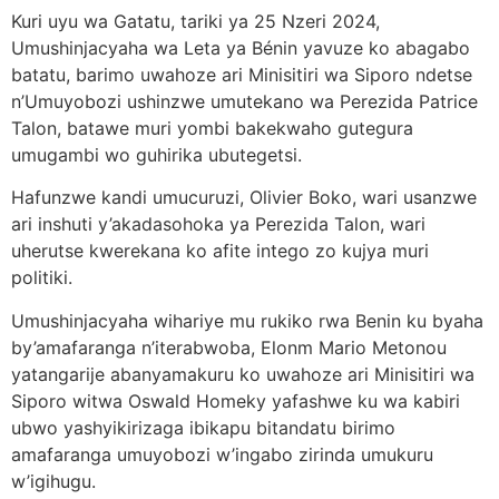
Kuri uyu wa Gatatu, tariki ya 25 Nzeri 2024,
Umushinjacyaha wa Leta ya Bénin yavuze ko abagabo
batatu, barimo uwahoze ari Minisitiri wa Siporo ndetse
n’Umuyobozi ushinzwe umutekano wa Perezida Patrice
Talon, batawe muri yombi bakekwaho gutegura
umugambi wo guhirika ubutegetsi.
Hafunzwe kandi umucuruzi, Olivier Boko, wari usanzwe
ari inshuti y’akadasohoka ya Perezida Talon, wari
uherutse kwerekana ko afite intego zo kujya muri
politiki.
Umushinjacyaha wihariye mu rukiko rwa Benin ku byaha
by’amafaranga n’iterabwoba, Elonm Mario Metonou
yatangarije abanyamakuru ko uwahoze ari Minisitiri wa
Siporo witwa Oswald Homeky yafashwe ku wa kabiri
ubwo yashyikirizaga ibikapu bitandatu birimo
amafaranga umuyobozi w’ingabo zirinda umukuru
w’igihugu.