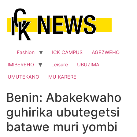
Skip
to
content
Fashion
ICK CAMPUS
AGEZWEHO
IMIBEREHO
Leisure
UBUZIMA
UMUTEKANO
MU KARERE
Benin: Abakekwaho
guhirika ubutegetsi
batawe muri yombi