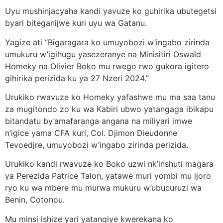
Uyu mushinjacyaha kandi yavuze ko guhirika ubutegetsi
byari biteganijwe kuri uyu wa Gatanu.
Yagize ati “Bigaragara ko umuyobozi w’ingabo zirinda
umukuru w’igihugu yasezeranye na Minisitiri Oswald
Homeky na Olivier Boko mu rwego rwo gukora igitero
gihirika perizida ku ya 27 Nzeri 2024.”
Urukiko rwavuze ko Homeky yafashwe mu ma saa tanu
za mugitondo zo ku wa Kabiri ubwo yatangaga ibikapu
bitandatu by’amafaranga angana na miliyari imwe
n’igice yama CFA kuri, Col. Djimon Dieudonne
Tevoedjre, umuyobozi w’ingabo zirinda perizida.
Urukiko kandi rwavuze ko Boko uzwi nk’inshuti magara
ya Perezida Patrice Talon, yatawe muri yombi mu ijoro
ryo ku wa mbere mu murwa mukuru w’ubucuruzi wa
Benin, Cotonou.
Mu minsi ishize yari yatangiye kwerekana ko