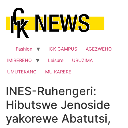
Skip
to
content
Fashion
ICK CAMPUS
AGEZWEHO
IMIBEREHO
Leisure
UBUZIMA
UMUTEKANO
MU KARERE
INES-Ruhengeri:
Hibutswe Jenoside
yakorewe Abatutsi,