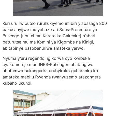
Kuri uru rwibutso ruruhukiyemo imibiri y’abasaga 800
bakusanyijwe mu yahoze ari Sous-Prefecture ya
Busengo [ubu ni mu Karere ka Gakenke] n’abari
baturutse mu ma Komini ya Kigombe na Kinigi,
abitabiriye basobanuriwe amateka yarwo.
Nyuma y’uru rugendo, igikorwa cyo Kwibuka
cyakomereje muri INES-Ruhengeri ahatangiwe
ubutumwa bukangurira urubyiruko guharanira ko
amateka mabi u Rwanda rwanyuzemo atazongera
kubaho ukundi.