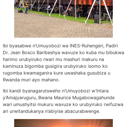
Ibi byasabwe n’Umuyobozi wa INES-Ruhengeri, Padiri
Dr. Jean Bosco Baribeshya wavuze ko kuba mu bibukwa
harimo urubyiruko rwari mu mashuri makuru na
kaminuza bigomba gusigira urubyiruko isomo ko
rugomba kwamaganira kure uwashaka gusubiza u
Rwanda muri ayo mahano.
Ibi kandi byanagarutsweho n’Umuyobozi w’Intara
y’Amajyaruguru, Bwana Maurice Mugabowagahunde
wari umushyitsi mukuru wavuze ko urubyiruko rwifuzwa
ari urwitandukanya n’abiyise abacurabwenge.