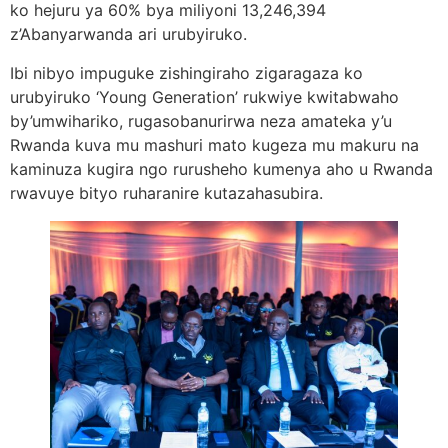
ko hejuru ya 60% bya miliyoni 13,246,394
z’Abanyarwanda ari urubyiruko.
Ibi nibyo impuguke zishingiraho zigaragaza ko
urubyiruko ‘Young Generation’ rukwiye kwitabwaho
by’umwihariko, rugasobanurirwa neza amateka y’u
Rwanda kuva mu mashuri mato kugeza mu makuru na
kaminuza kugira ngo rurusheho kumenya aho u Rwanda
rwavuye bityo ruharanire kutazahasubira.