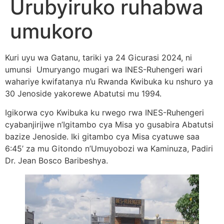
Urubyiruko ruhabwa
umukoro
Kuri uyu wa Gatanu, tariki ya 24 Gicurasi 2024, ni
umunsi Umuryango mugari wa INES-Ruhengeri wari
wahariye kwifatanya n’u Rwanda Kwibuka ku nshuro ya
30 Jenoside yakorewe Abatutsi mu 1994.
Igikorwa cyo Kwibuka ku rwego rwa INES-Ruhengeri
cyabanjirijwe n’Igitambo cya Misa yo gusabira Abatutsi
bazize Jenoside. Iki gitambo cya Misa cyatuwe saa
6:45’ za mu Gitondo n’Umuyobozi wa Kaminuza, Padiri
Dr. Jean Bosco Baribeshya.