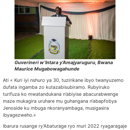
Guverineri w’Intara y’Amajyaruguru, Bwana
Maurice Mugabowagahunde
Ati « Kuri iyi nshuro ya 30, tuzirikane ibyo twanyuzemo
dufata ingamba zo kutazabisubiramo. Rubyiruko
turifuza ko mwatandukana n’abiyise abacurabwenge
maze mukagira uruhare mu guhangana n’abapfobya
Jenoside ku mbuga nkoranyambaga, musigasira
ibyagezweho.»
Ibarura rusange ry’Abaturage ryo muri 2022 ryagaragaje