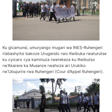
Ku gicamunsi, umuryango mugari wa INES-Ruhengeri
n’abashyitsi bakoze Urugendo rwo Kwibuka rwaturutse
ku cyicaro cya kaminuza rwerekeza ku Rwibutso
rw’Akarere ka Musanze rwahoze ari Urukiko
rw’Ubujurire rwa Ruhengeri (Cour d’Appel Ruhengeri).