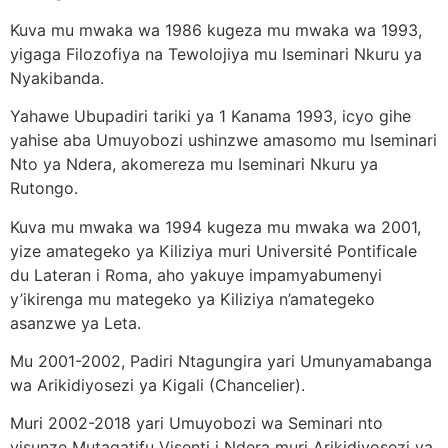
Kuva mu mwaka wa 1986 kugeza mu mwaka wa 1993,
yigaga Filozofiya na Tewolojiya mu Iseminari Nkuru ya
Nyakibanda.
Yahawe Ubupadiri tariki ya 1 Kanama 1993, icyo gihe
yahise aba Umuyobozi ushinzwe amasomo mu Iseminari
Nto ya Ndera, akomereza mu Iseminari Nkuru ya
Rutongo.
Kuva mu mwaka wa 1994 kugeza mu mwaka wa 2001,
yize amategeko ya Kiliziya muri Université Pontificale
du Lateran i Roma, aho yakuye impamyabumenyi
y’ikirenga mu mategeko ya Kiliziya n’amategeko
asanzwe ya Leta.
Mu 2001-2002, Padiri Ntagungira yari Umunyamabanga
wa Arikidiyosezi ya Kigali (Chancelier).
Muri 2002-2018 yari Umuyobozi wa Seminari nto
yisunze Mutagatifu Visenti i Ndera muri Arikidiyosezi ya