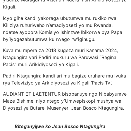
Kigali.
Icyo gihe kandi yakoraga ubutumwa mu rukiko rwa
Kiliziya ruhuriweho n’amadiyosezi yo mu Rwanda,
ndetse ayobora Komisiyo ishinzwe Ibikorwa bya Papa
by’Iyogezabutumwa ku rwego rw’igihugu.
Kuva mu mpera za 2018 kugeza muri Kanama 2024,
Ntagungira yari Padiri mukuru wa Paruwasi “Regina
Pacis” muri Arikidiyosezi ya Kigali.
Padiri Ntagungira kandi ari mu bagize uruhare mu ivuka
rya Televiziyo ya Arkidiyosezi ya Kigali ‘Pacis Tv’.
AUDIANT ET LAETENTUR bisobanuye ngo Nibabyumve
Maze Bishime, niyo ntego y’Umwepiskopi mushya wa
Diyosezi ya Butare, Musenyeri Jean Bosco Ntagungira.
Biteganyijwe ko Jean Bosco Ntagungira