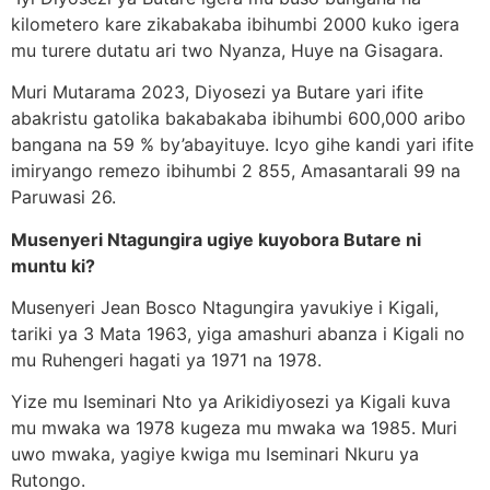
kilometero kare zikabakaba ibihumbi 2000 kuko igera
mu turere dutatu ari two Nyanza, Huye na Gisagara.
Muri Mutarama 2023, Diyosezi ya Butare yari ifite
abakristu gatolika bakabakaba ibihumbi 600,000 aribo
bangana na 59 % by’abayituye. Icyo gihe kandi yari ifite
imiryango remezo ibihumbi 2 855, Amasantarali 99 na
Paruwasi 26.
Musenyeri Ntagungira ugiye kuyobora Butare ni
muntu ki?
Musenyeri Jean Bosco Ntagungira yavukiye i Kigali,
tariki ya 3 Mata 1963, yiga amashuri abanza i Kigali no
mu Ruhengeri hagati ya 1971 na 1978.
Yize mu Iseminari Nto ya Arikidiyosezi ya Kigali kuva
mu mwaka wa 1978 kugeza mu mwaka wa 1985. Muri
uwo mwaka, yagiye kwiga mu Iseminari Nkuru ya
Rutongo.