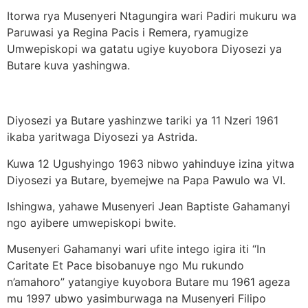
Itorwa rya Musenyeri Ntagungira wari Padiri mukuru wa
Paruwasi ya Regina Pacis i Remera, ryamugize
Umwepiskopi wa gatatu ugiye kuyobora Diyosezi ya
Butare kuva yashingwa.
Diyosezi ya Butare yashinzwe tariki ya 11 Nzeri 1961
ikaba yaritwaga Diyosezi ya Astrida.
Kuwa 12 Ugushyingo 1963 nibwo yahinduye izina yitwa
Diyosezi ya Butare, byemejwe na Papa Pawulo wa VI.
Ishingwa, yahawe Musenyeri Jean Baptiste Gahamanyi
ngo ayibere umwepiskopi bwite.
Musenyeri Gahamanyi wari ufite intego igira iti “In
Caritate Et Pace bisobanuye ngo Mu rukundo
n’amahoro” yatangiye kuyobora Butare mu 1961 ageza
mu 1997 ubwo yasimburwaga na Musenyeri Filipo