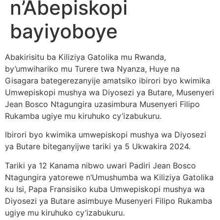
n’Abepiskopi
bayiyoboye
Abakirisitu ba Kiliziya Gatolika mu Rwanda,
by’umwihariko mu Turere twa Nyanza, Huye na
Gisagara bategerezanyije amatsiko ibirori byo kwimika
Umwepiskopi mushya wa Diyosezi ya Butare, Musenyeri
Jean Bosco Ntagungira uzasimbura Musenyeri Filipo
Rukamba ugiye mu kiruhuko cy’izabukuru.
Ibirori byo kwimika umwepiskopi mushya wa Diyosezi
ya Butare biteganyijwe tariki ya 5 Ukwakira 2024.
Tariki ya 12 Kanama nibwo uwari Padiri Jean Bosco
Ntagungira yatorewe n’Umushumba wa Kiliziya Gatolika
ku Isi, Papa Fransisiko kuba Umwepiskopi mushya wa
Diyosezi ya Butare asimbuye Musenyeri Filipo Rukamba
ugiye mu kiruhuko cy’izabukuru.