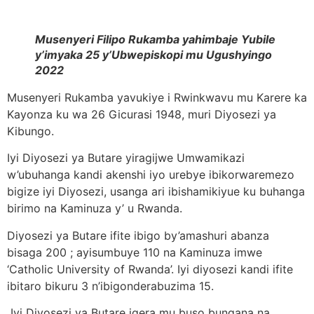
Musenyeri Filipo Rukamba yahimbaje Yubile
y’imyaka 25 y’Ubwepiskopi mu Ugushyingo
2022
Musenyeri Rukamba yavukiye i Rwinkwavu mu Karere ka
Kayonza ku wa 26 Gicurasi 1948, muri Diyosezi ya
Kibungo.
Iyi Diyosezi ya Butare yiragijwe Umwamikazi
w’ubuhanga kandi akenshi iyo urebye ibikorwaremezo
bigize iyi Diyosezi, usanga ari ibishamikiyue ku buhanga
birimo na Kaminuza y’ u Rwanda.
Diyosezi ya Butare ifite ibigo by’amashuri abanza
bisaga 200 ; ayisumbuye 110 na Kaminuza imwe
‘Catholic University of Rwanda’. Iyi diyosezi kandi ifite
ibitaro bikuru 3 n’ibigonderabuzima 15.
Iyi Diyosezi ya Butare igera mu buso bungana na