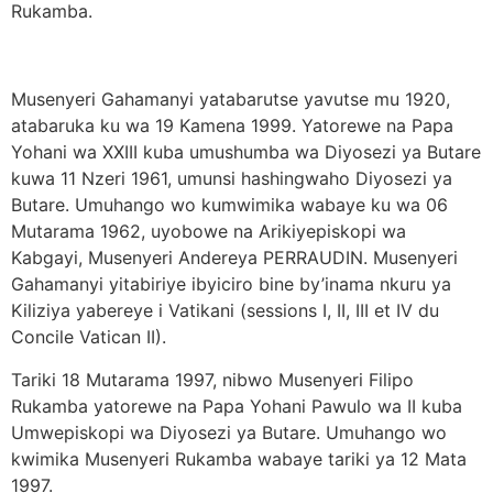
Rukamba.
Musenyeri Gahamanyi yatabarutse yavutse mu 1920,
atabaruka ku wa 19 Kamena 1999. Yatorewe na Papa
Yohani wa XXIII kuba umushumba wa Diyosezi ya Butare
kuwa 11 Nzeri 1961, umunsi hashingwaho Diyosezi ya
Butare. Umuhango wo kumwimika wabaye ku wa 06
Mutarama 1962, uyobowe na Arikiyepiskopi wa
Kabgayi, Musenyeri Andereya PERRAUDIN. Musenyeri
Gahamanyi yitabiriye ibyiciro bine by’inama nkuru ya
Kiliziya yabereye i Vatikani (sessions I, II, III et IV du
Concile Vatican II).
Tariki 18 Mutarama 1997, nibwo Musenyeri Filipo
Rukamba yatorewe na Papa Yohani Pawulo wa II kuba
Umwepiskopi wa Diyosezi ya Butare. Umuhango wo
kwimika Musenyeri Rukamba wabaye tariki ya 12 Mata
1997.