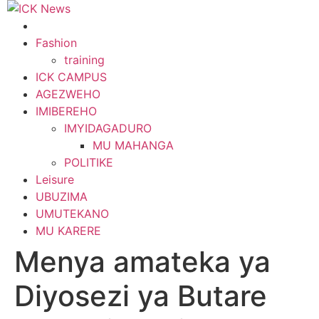
Skip
to
content
Fashion
training
ICK CAMPUS
AGEZWEHO
IMIBEREHO
IMYIDAGADURO
MU MAHANGA
POLITIKE
Leisure
UBUZIMA
UMUTEKANO
MU KARERE
Menya amateka ya
Diyosezi ya Butare