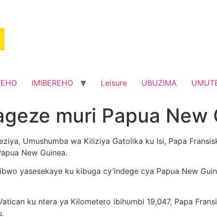
WEHO
IMIBEREHO
Leisure
UBUZIMA
UMUT
yageze muri Papua New
iya, Umushumba wa Kiliziya Gatolika ku Isi, Papa Fransis
Papua New Guinea.
 nibwo yasesekaye ku kibuga cy’indege cya Papua New Guin
atican ku ntera ya Kilometero ibihumbi 19,047, Papa Fransi
u.