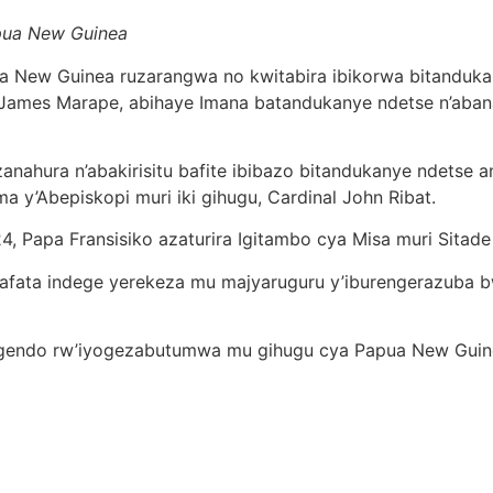
apua New Guinea
ua New Guinea ruzarangwa no kwitabira ibikorwa bitanduk
ebe James Marape, abihaye Imana batandukanye ndetse n’aba
azanahura n’abakirisitu bafite ibibazo bitandukanye ndet
a y’Abepiskopi muri iki gihugu, Cardinal John Ribat.
, Papa Fransisiko azaturira Igitambo cya Misa muri Sitade
zafata indege yerekeza mu majyaruguru y’iburengerazuba b
ugendo rw’iyogezabutumwa mu gihugu cya Papua New Guinea