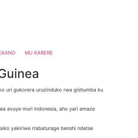
EKANO
MU KARERE
 Guinea
ko uri gukorera uruzinduko rwa gishumba ku
ea avuye muri Indonesia, aho yari amaze
siko yakiriwe n’abaturage benshi ndetse