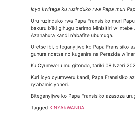
Icyo kwitega ku ruzinduko rwa Papa muri P
Uru ruzinduko rwa Papa Fransisiko muri Pap
bakuru b’iki gihugu barimo Minisitiri w’Int
Azanahura kandi n’abafite ubumuga.
Uretse ibi, biteganyijwe ko Papa Fransisiko 
guhura ndetse no kuganira na Perezida w’Inam
Ku Cyumweru mu gitondo, tariki 08 Nzeri 2024
Kuri icyo cyumweru kandi, Papa Fransisiko a
ry’abamisiyoneri.
Biteganyijwe ko Papa Fransisiko azasoza ur
Tagged
KINYARWANDA