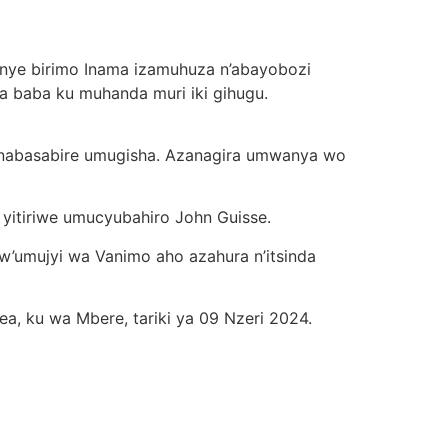
anye birimo Inama izamuhuza n’abayobozi
na baba ku muhanda muri iki gihugu.
se anabasabire umugisha. Azanagira umwanya wo
 yitiriwe umucyubahiro John Guisse.
w’umujyi wa Vanimo aho azahura n’itsinda
, ku wa Mbere, tariki ya 09 Nzeri 2024.